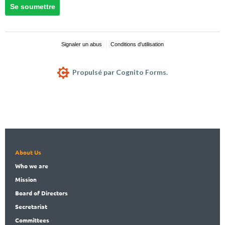
About Us
Who
we are
Mission
Board
of Directors
Secret
ariat
Committees