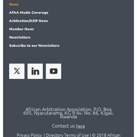
News
AfAA
Media Coverage
Arbitration
/ADR News
Member
News
News
letters
Subscribe
to our Newsletters
African Arbitration Association,
P.O
. Box
695, Nyarutarama, KG 9 Av. No. 66, Kigali,
Rwanda
Contact us
here
Privacy Policy
|
Directory Terms of Use
|
© 2018 African