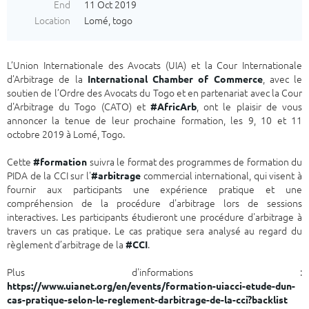
End
11 Oct 2019
Location
Lomé, togo
L’Union Internationale des Avocats (UIA) et la Cour Internationale
d’Arbitrage de la
, avec le
International Chamber of Commerce
soutien de l’Ordre des Avocats du Togo et en partenariat avec la Cour
d'Arbitrage du Togo (CATO) et
, ont le plaisir de vous
#AfricArb
annoncer la tenue de leur prochaine formation, les 9, 10 et 11
octobre 2019 à Lomé, Togo.
Cette
suivra le format des programmes de formation du
#formation
PIDA de la CCI sur l'
commercial international, qui visent à
#arbitrage
fournir aux participants une expérience pratique et une
compréhension de la procédure d'arbitrage lors de sessions
interactives. Les participants étudieront une procédure d'arbitrage à
travers un cas pratique. Le cas pratique sera analysé au regard du
règlement d’arbitrage de la
.
#CCI
Plus d'informations :
https://www.uianet.org/en/events/formation-uiacci-etude-dun-
cas-pratique-selon-le-reglement-darbitrage-de-la-cci?backlist