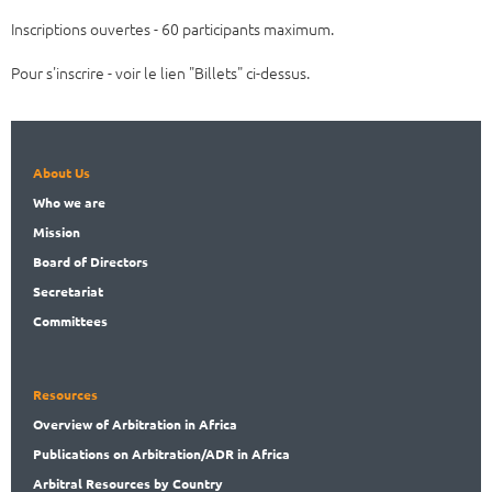
Inscriptions ouvertes - 60 participants maximum.
Pour s'inscrire - voir le lien "Billets" ci-dessus.
About Us
Who
we are
Mission
Board
of Directors
Secret
ariat
Committees
Resources
Overview
of Arbitration in Africa
Publications
on Arbitration/ADR in Africa
Arbitral
Resources by Country