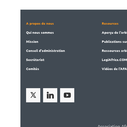
A propos de nous
Resources
Qui nous sommes
Aperçu de l'arb
Mission
Publications
su
Conseil d'administration
Ressources arbi
Secrét
ariat
LegiAf
rica.CO
Comités
Vidéos de l'AF
Association Af