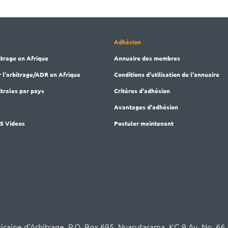
Adhésion
itrage en Afrique
Annuaire des membres
r l'arbitrage/ADR en Afrique
Conditions d'utilisation de l'annuaire
trales par pays
Critères d'adhésion
M
Avantages d'adhésion
AS Videos
Postuler maintenant
ricaine d'Arbitrage, P.O. Box 695, Nyarutarama, KG 9 Av. No. 66,