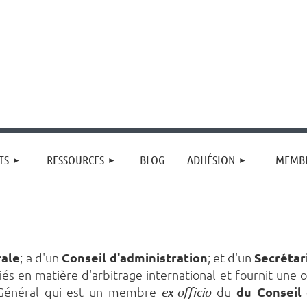
≡
TS
RESSOURCES
BLOG
ADHÉSION
MEMBR
ale
; a d'un
Conseil d'administration
;
et d'un
Secrétar
ifiés en matière d'arbitrage international et fournit une 
e Général qui est un membre
du
du Conseil 
ex-officio